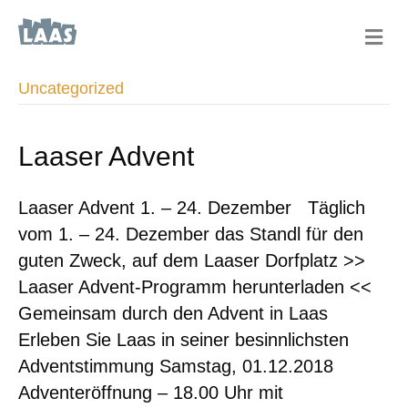
N
a
v
i
Uncategorized
g
a
t
Laaser Advent
i
o
n
Laaser Advent 1. – 24. Dezember Täglich
vom 1. – 24. Dezember das Standl für den
guten Zweck, auf dem Laaser Dorfplatz >>
Laaser Advent-Programm herunterladen <<
Gemeinsam durch den Advent in Laas
Erleben Sie Laas in seiner besinnlichsten
Adventstimmung Samstag, 01.12.2018
Adventeröffnung – 18.00 Uhr mit